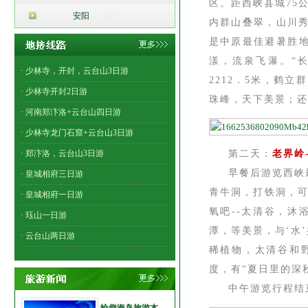
区。距西峡县城75公
安阳
内群山叠翠，山川秀
是中原最佳避暑胜
漾，流泉飞瀑。“
· 少林寺，开封，云台山3日游
2212．5米，鹤
· 少林寺开封2日游
珠峰，天下美景；还
· 河南郑汴洛+云台山四日游
· 少林寺龙门石窟+云台山3日游
· 郑汴洛，云台山3日游
第二天：
老界岭-
早餐后游览西峡
· 皇城相府三日游
青牛洞，打铁洞，可
· 皇城相府一日游
氧吧--太清谷，沐
· 珏山一日游
潭，等美景，与‘水
· 云台山两日游
稀植物，太清谷和野
度，有“夏日里的深
中午游览行程结