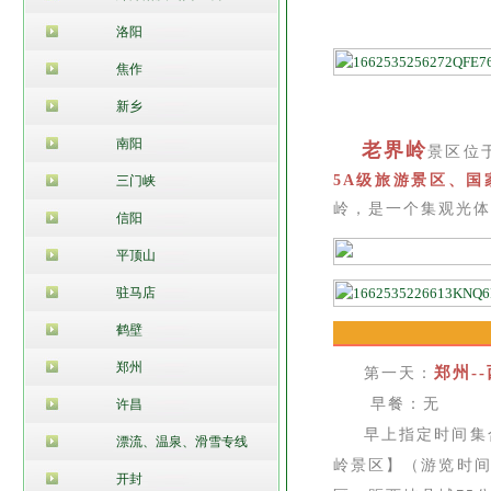
洛阳
焦作
新乡
南阳
老界岭
景区位
5A级旅游景区、国
三门峡
岭，是一个集观光体
信阳
平顶山
驻马店
鹤壁
郑州
郑州-
第一天：
早餐：无 中
许昌
早上指定时间集
漂流、温泉、滑雪专线
岭景区】（游览时间
开封