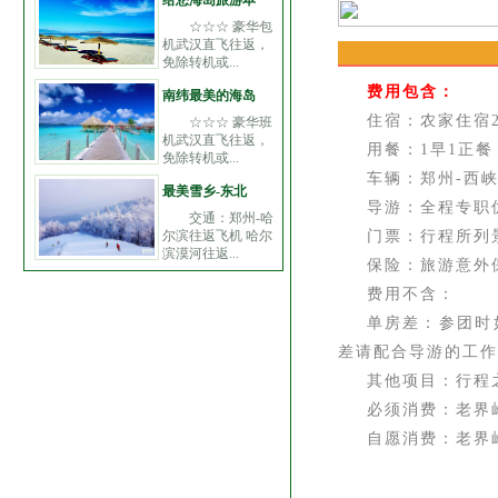
给您海岛旅游本
☆☆☆ 豪华包
机武汉直飞往返，
免除转机或...
费用包含：
南纬最美的海岛
住宿：农家住宿2
☆☆☆ 豪华班
机武汉直飞往返，
用餐：1早1正餐
免除转机或...
车辆：郑州-西
最美雪乡-东北
导游：全程专职
交通：郑州-哈
尔滨往返飞机 哈尔
门票：行程所列
滨漠河往返...
保险：旅游意外
费用不含：
单房差：参团时
差请配合导游的工作
其他项目：行程
必须消费：老界岭
自愿消费：老界岭