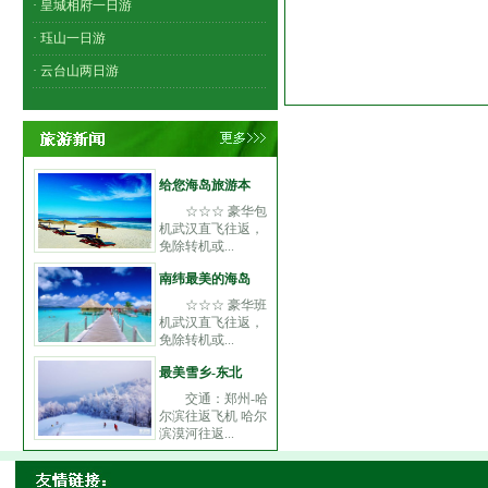
· 皇城相府一日游
· 珏山一日游
· 云台山两日游
给您海岛旅游本
☆☆☆ 豪华包
机武汉直飞往返，
免除转机或...
南纬最美的海岛
☆☆☆ 豪华班
机武汉直飞往返，
免除转机或...
最美雪乡-东北
交通：郑州-哈
尔滨往返飞机 哈尔
滨漠河往返...