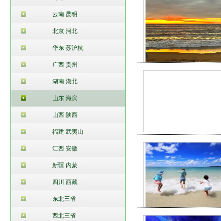
云南 昆明
北京 河北
华东 苏沪杭
广西 贵州
湖南 湖北
山东 海滨
山西 陕西
福建 武夷山
江西 安徽
新疆 内蒙
四川 西藏
东北三省
西北三省