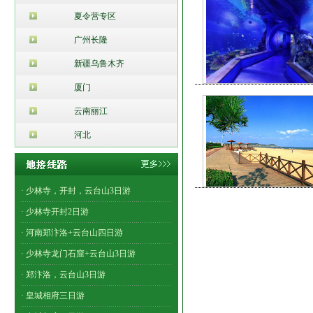
夏令营专区
广州长隆
新疆乌鲁木齐
厦门
云南丽江
河北
· 少林寺，开封，云台山3日游
· 少林寺开封2日游
· 河南郑汴洛+云台山四日游
· 少林寺龙门石窟+云台山3日游
· 郑汴洛，云台山3日游
· 皇城相府三日游