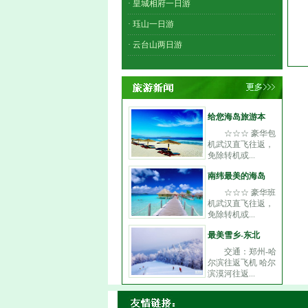
· 皇城相府一日游
· 珏山一日游
· 云台山两日游
给您海岛旅游本
☆☆☆ 豪华包
机武汉直飞往返，
免除转机或...
南纬最美的海岛
☆☆☆ 豪华班
机武汉直飞往返，
免除转机或...
最美雪乡-东北
交通：郑州-哈
尔滨往返飞机 哈尔
滨漠河往返...