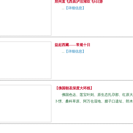
郑州直飞西昌泸沽湖双飞6日游
...
【详细信息】
益起西藏——常规十日
...
【详细信息】
【佛国朝圣深度大环线】
佛国色达、莲宝叶则、原生态扎尕那、红原大
卜愣、桑科草原、阿万仓湿地、腊子口遗址、郎木寺、麦