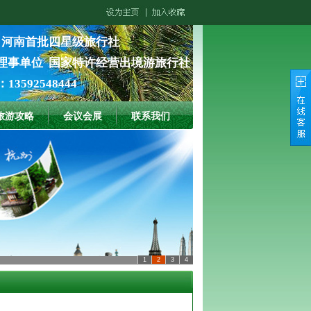
 河南首批四星级旅行社
理事单位 国家特许经营出境游旅行社
3592548444
旅游攻略
会议会展
联系我们
1
2
3
4