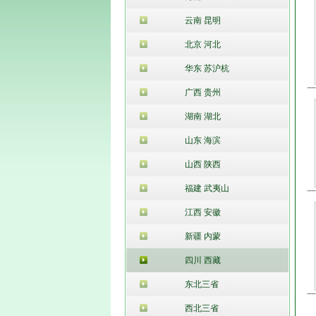
云南 昆明
北京 河北
华东 苏沪杭
广西 贵州
湖南 湖北
山东 海滨
山西 陕西
福建 武夷山
江西 安徽
新疆 内蒙
四川 西藏
东北三省
西北三省