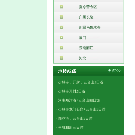
夏令营专区
广州长隆
新疆乌鲁木齐
厦门
云南丽江
河北
· 少林寺，开封，云台山3日游
· 少林寺开封2日游
· 河南郑汴洛+云台山四日游
· 少林寺龙门石窟+云台山3日游
· 郑汴洛，云台山3日游
· 皇城相府三日游