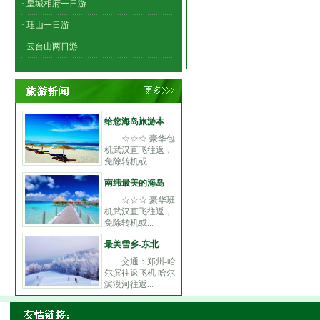
· 皇城相府一日游
· 珏山一日游
· 云台山两日游
给您海岛旅游本
☆☆☆ 豪华包
机武汉直飞往返，
免除转机或...
南纬最美的海岛
☆☆☆ 豪华班
机武汉直飞往返，
免除转机或...
最美雪乡-东北
交通：郑州-哈
尔滨往返飞机 哈尔
滨漠河往返...