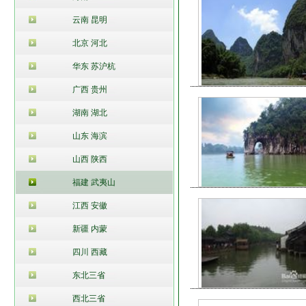
云南 昆明
北京 河北
华东 苏沪杭
广西 贵州
湖南 湖北
山东 海滨
山西 陕西
福建 武夷山
江西 安徽
新疆 内蒙
四川 西藏
东北三省
西北三省